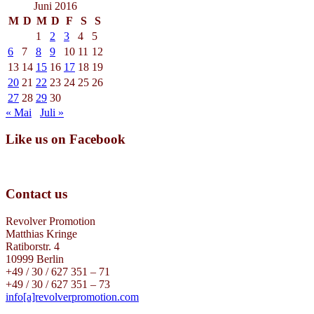
Juni 2016
M
D
M
D
F
S
S
1
2
3
4
5
6
7
8
9
10
11
12
13
14
15
16
17
18
19
20
21
22
23
24
25
26
27
28
29
30
« Mai
Juli »
Like us on Facebook
Contact us
Revolver Promotion
Matthias Kringe
Ratiborstr. 4
10999 Berlin
+49 / 30 / 627 351 – 71
+49 / 30 / 627 351 – 73
info[a]revolverpromotion.com