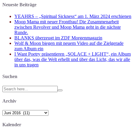
Neueste Beiträge
YEAHRS – „Spiritual Sickness“ am 1. März 2024 erschienen
Moop Mama mit neuer Frontfrau! Die Zusammenarbeit
zwischen Revolver und Moop Mama geht in die nächste
Runde.
BLANKS überzeugt im ZDF Morgenmagazin
Wolf & Moon biegen mit neuem Video auf die Zielgerade
zum Album ein
I Want Poetry präsentieren „SOLACE + LIGHT“, ein Album
über das, was die Welt erhellt und über das Licht, das wir alle
in uns tragen
Suchen
Search
for:
Archiv
Archiv
Kalender