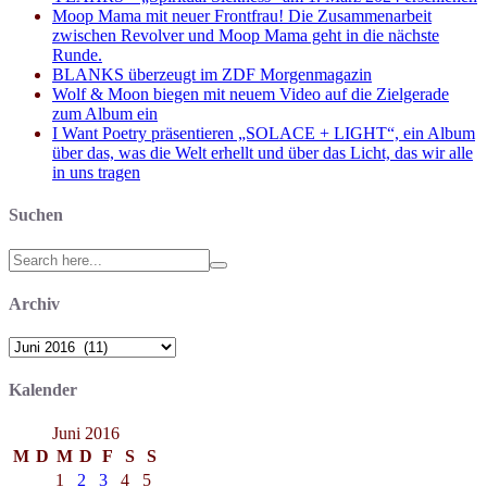
Moop Mama mit neuer Frontfrau! Die Zusammenarbeit
zwischen Revolver und Moop Mama geht in die nächste
Runde.
BLANKS überzeugt im ZDF Morgenmagazin
Wolf & Moon biegen mit neuem Video auf die Zielgerade
zum Album ein
I Want Poetry präsentieren „SOLACE + LIGHT“, ein Album
über das, was die Welt erhellt und über das Licht, das wir alle
in uns tragen
Suchen
Search
for:
Archiv
Archiv
Kalender
Juni 2016
M
D
M
D
F
S
S
1
2
3
4
5