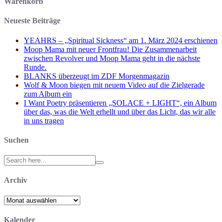
Warenkorb
Neueste Beiträge
YEAHRS – „Spiritual Sickness“ am 1. März 2024 erschienen
Moop Mama mit neuer Frontfrau! Die Zusammenarbeit
zwischen Revolver und Moop Mama geht in die nächste
Runde.
BLANKS überzeugt im ZDF Morgenmagazin
Wolf & Moon biegen mit neuem Video auf die Zielgerade
zum Album ein
I Want Poetry präsentieren „SOLACE + LIGHT“, ein Album
über das, was die Welt erhellt und über das Licht, das wir alle
in uns tragen
Suchen
Search
for:
Archiv
Archiv
Kalender