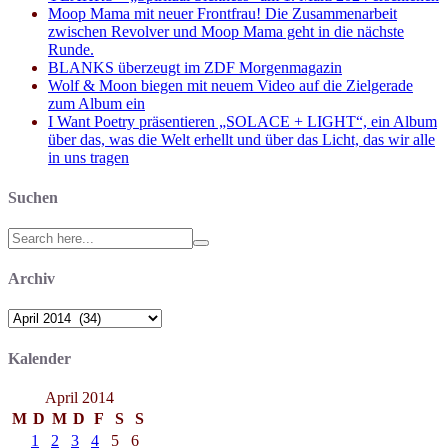
Moop Mama mit neuer Frontfrau! Die Zusammenarbeit
zwischen Revolver und Moop Mama geht in die nächste
Runde.
BLANKS überzeugt im ZDF Morgenmagazin
Wolf & Moon biegen mit neuem Video auf die Zielgerade
zum Album ein
I Want Poetry präsentieren „SOLACE + LIGHT“, ein Album
über das, was die Welt erhellt und über das Licht, das wir alle
in uns tragen
Suchen
Search
for:
Archiv
Archiv
Kalender
April 2014
M
D
M
D
F
S
S
1
2
3
4
5
6