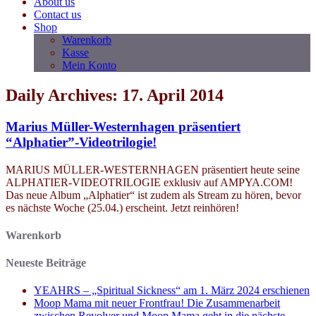
About us
Contact us
Shop
Warenkorb
Kasse
Mein Konto
Daily Archives: 17. April 2014
Marius Müller-Westernhagen präsentiert
“Alphatier”-Videotrilogie!
MARIUS MÜLLER-WESTERNHAGEN präsentiert heute seine
ALPHATIER-VIDEOTRILOGIE exklusiv auf AMPYA.COM!
Das neue Album „Alphatier“ ist zudem als Stream zu hören, bevor
es nächste Woche (25.04.) erscheint. Jetzt reinhören!
Warenkorb
Neueste Beiträge
YEAHRS – „Spiritual Sickness“ am 1. März 2024 erschienen
Moop Mama mit neuer Frontfrau! Die Zusammenarbeit
zwischen Revolver und Moop Mama geht in die nächste