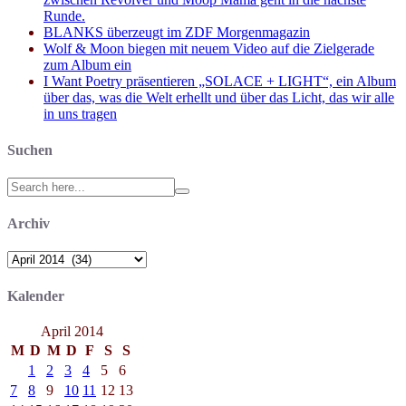
Runde.
BLANKS überzeugt im ZDF Morgenmagazin
Wolf & Moon biegen mit neuem Video auf die Zielgerade
zum Album ein
I Want Poetry präsentieren „SOLACE + LIGHT“, ein Album
über das, was die Welt erhellt und über das Licht, das wir alle
in uns tragen
Suchen
Search
for:
Archiv
Archiv
Kalender
April 2014
M
D
M
D
F
S
S
1
2
3
4
5
6
7
8
9
10
11
12
13