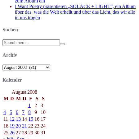
zum Album ein
I Want Poetry präsentieren „SOLACE + LIGHT“, ein Album
über das, was die Welt erhellt und über das Licht, das wir alle
in uns tragen
Suchen
Search
for:
Archiv
Archiv
Kalender
August 2008
M
D
M
D
F
S
S
1
2
3
4
5
6
7
8
9
10
11
12
13
14
15
16
17
18
19
20
21
22
23
24
25
26
27
28
29
30
31