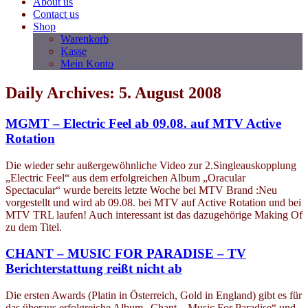
About us
Contact us
Shop
Warenkorb
Kasse
Mein Konto
Daily Archives: 5. August 2008
MGMT – Electric Feel ab 09.08. auf MTV Active
Rotation
Die wieder sehr außergewöhnliche Video zur 2.Singleauskopplung
„Electric Feel“ aus dem erfolgreichen Album „Oracular
Spectacular“ wurde bereits letzte Woche bei MTV Brand :Neu
vorgestellt und wird ab 09.08. bei MTV auf Active Rotation und bei
MTV TRL laufen! Auch interessant ist das dazugehörige Making Of
zu dem Titel.
CHANT – MUSIC FOR PARADISE – TV
Berichterstattung reißt nicht ab
Die ersten Awards (Platin in Österreich, Gold in England) gibt es für
das überaus erfolgreiche Album „Chant – Music For Paradise“ und