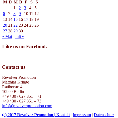
M
D
M
D
F
S
S
1
2
3
4
5
6
7
8
9
10
11
12
13
14
15
16
17
18
19
20
21
22
23
24
25
26
27
28
29
30
« Mai
Juli »
Like us on Facebook
Contact us
Revolver Promotion
Matthias Kringe
Ratiborstr. 4
10999 Berlin
+49 / 30 / 627 351 – 71
+49 / 30 / 627 351 – 73
info[a]revolverpromotion.com
(c) 2017 Revolver Promotion |
Kontakt
|
Impressum
|
Datenschutz