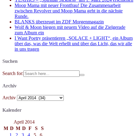
Moop Mama mit neuer Frontfrau! Die Zusammenarbeit
zwischen Revolver und Moop Mama geht in die nächste
Runde.
BLANKS überzeugt im ZDF Morgenmagazin
Wolf & Moon biegen mit neuem Video auf die Zielgerade
zum Album ein
I Want Poetry präsentieren „SOLACE + LIGHT“, ein Album
über das, was die Welt erhellt und über das Licht, das wir alle
in uns tragen
Suchen
Search for:
Archiv
Archiv
Kalender
April 2014
M
D
M
D
F
S
S
1
2
3
4
5
6