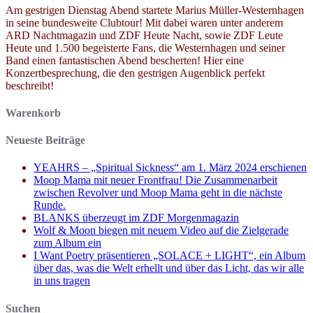
Am gestrigen Dienstag Abend startete Marius Müller-Westernhagen
in seine bundesweite Clubtour! Mit dabei waren unter anderem
ARD Nachtmagazin und ZDF Heute Nacht, sowie ZDF Leute
Heute und 1.500 begeisterte Fans, die Westernhagen und seiner
Band einen fantastischen Abend bescherten! Hier eine
Konzertbesprechung, die den gestrigen Augenblick perfekt
beschreibt!
Warenkorb
Neueste Beiträge
YEAHRS – „Spiritual Sickness“ am 1. März 2024 erschienen
Moop Mama mit neuer Frontfrau! Die Zusammenarbeit
zwischen Revolver und Moop Mama geht in die nächste
Runde.
BLANKS überzeugt im ZDF Morgenmagazin
Wolf & Moon biegen mit neuem Video auf die Zielgerade
zum Album ein
I Want Poetry präsentieren „SOLACE + LIGHT“, ein Album
über das, was die Welt erhellt und über das Licht, das wir alle
in uns tragen
Suchen