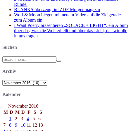
Runde.
BLANKS überzeugt im ZDF Morgenmagazin
Wolf & Moon biegen mit neuem Video auf die Zielgerade
zum Album ein
I Want Poetry präsentieren „SOLACE + LIGHT“, ein Album
über das, was die Welt erhellt und über das Licht, das wir alle
in uns tragen
Suchen
Search
for:
Archiv
Archiv
Kalender
November 2016
M
D
M
D
F
S
S
1
2
3
4
5
6
7
8
9
10
11
12
13