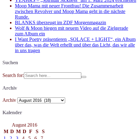
YEAHRS – „Spiritual Sickness“ am 1. März 2024 erschienen
Moop Mama mit neuer Frontfrau! Die Zusammenarbeit
zwischen Revolver und Moop Mama geht in die nächste
Runde.
BLANKS überzeugt im ZDF Morgenmagazin
Wolf & Moon biegen mit neuem Video auf die Zielgerade
zum Album ein
I Want Poetry präsentieren „SOLACE + LIGHT“, ein Album
über das, was die Welt erhellt und über das Licht, das wir alle
in uns tragen
Suchen
Search for:
Archiv
Archiv
Kalender
August 2016
M
D
M
D
F
S
S
1
2
3
4
5
6
7