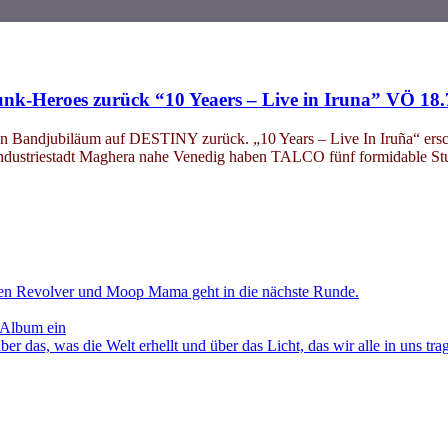
k-Heroes zurück “10 Yeaers – Live in Iruna” VÖ 18.
n Bandjubiläum auf DESTINY zurück. „10 Years – Live In Iruña“ ers
dustriestadt Maghera nahe Venedig haben TALCO fünf formidable Studi
en Revolver und Moop Mama geht in die nächste Runde.
 Album ein
as, was die Welt erhellt und über das Licht, das wir alle in uns tra