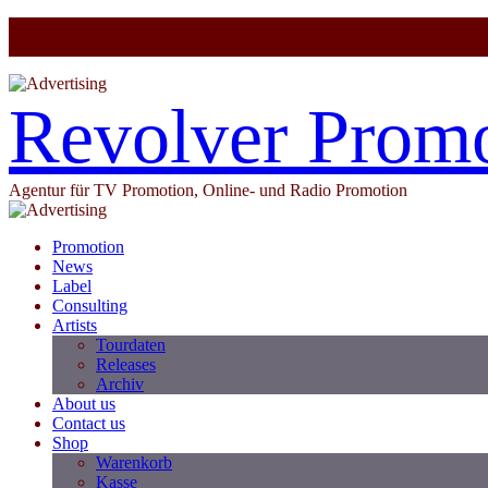
Revolver Prom
Agentur für TV Promotion, Online- und Radio Promotion
Promotion
News
Label
Consulting
Artists
Tourdaten
Releases
Archiv
About us
Contact us
Shop
Warenkorb
Kasse