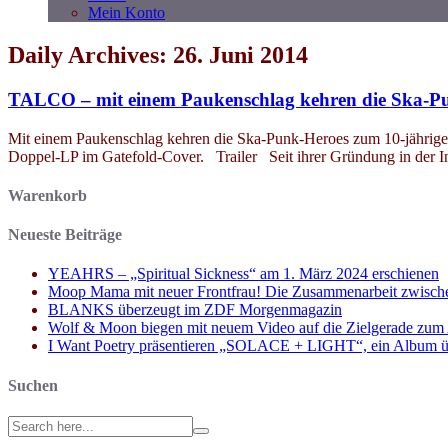
Mein Konto
Daily Archives: 26. Juni 2014
TALCO – mit einem Paukenschlag kehren die Ska-Pun
Mit einem Paukenschlag kehren die Ska-Punk-Heroes zum 10-jährige
Doppel-LP im Gatefold-Cover. Trailer Seit ihrer Gründung in der In
Warenkorb
Neueste Beiträge
YEAHRS – „Spiritual Sickness“ am 1. März 2024 erschienen
Moop Mama mit neuer Frontfrau! Die Zusammenarbeit zwisch
BLANKS überzeugt im ZDF Morgenmagazin
Wolf & Moon biegen mit neuem Video auf die Zielgerade zum
I Want Poetry präsentieren „SOLACE + LIGHT“, ein Album über d
Suchen
Search
for: