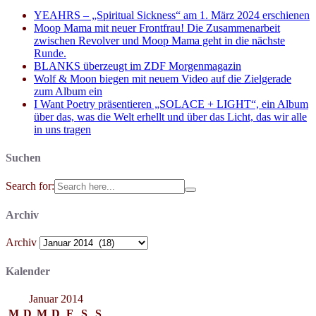
YEAHRS – „Spiritual Sickness“ am 1. März 2024 erschienen
Moop Mama mit neuer Frontfrau! Die Zusammenarbeit
zwischen Revolver und Moop Mama geht in die nächste
Runde.
BLANKS überzeugt im ZDF Morgenmagazin
Wolf & Moon biegen mit neuem Video auf die Zielgerade
zum Album ein
I Want Poetry präsentieren „SOLACE + LIGHT“, ein Album
über das, was die Welt erhellt und über das Licht, das wir alle
in uns tragen
Suchen
Search for:
Archiv
Archiv
Kalender
Januar 2014
M
D
M
D
F
S
S