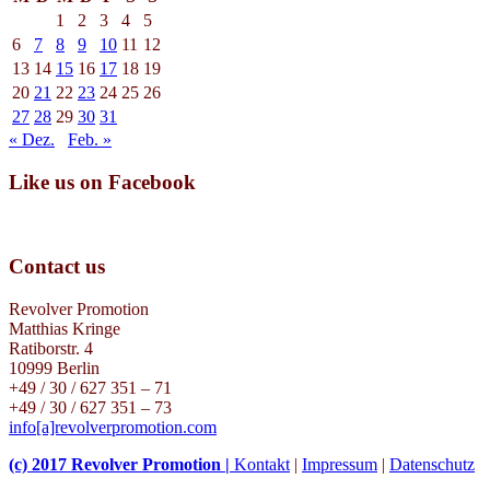
1
2
3
4
5
6
7
8
9
10
11
12
13
14
15
16
17
18
19
20
21
22
23
24
25
26
27
28
29
30
31
« Dez.
Feb. »
Like us on Facebook
Contact us
Revolver Promotion
Matthias Kringe
Ratiborstr. 4
10999 Berlin
+49 / 30 / 627 351 – 71
+49 / 30 / 627 351 – 73
info[a]revolverpromotion.com
(c) 2017 Revolver Promotion |
Kontakt
|
Impressum
|
Datenschutz