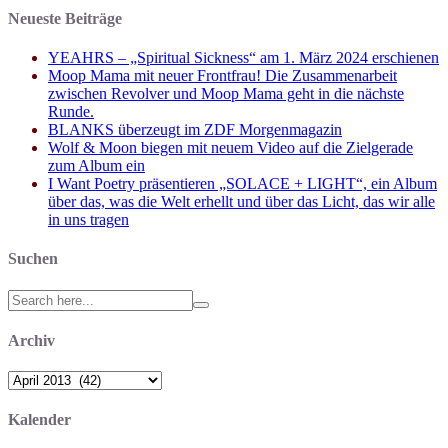
Neueste Beiträge
YEAHRS – „Spiritual Sickness“ am 1. März 2024 erschienen
Moop Mama mit neuer Frontfrau! Die Zusammenarbeit
zwischen Revolver und Moop Mama geht in die nächste
Runde.
BLANKS überzeugt im ZDF Morgenmagazin
Wolf & Moon biegen mit neuem Video auf die Zielgerade
zum Album ein
I Want Poetry präsentieren „SOLACE + LIGHT“, ein Album
über das, was die Welt erhellt und über das Licht, das wir alle
in uns tragen
Suchen
Search
for:
Archiv
Archiv
Kalender