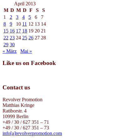
April 2013
M
D
M
D
F
S
S
1
2
3
4
5
6
7
8
9
10
11
12
13
14
15
16
17
18
19
20
21
22
23
24
25
26
27
28
29
30
« März
Mai »
Like us on Facebook
Contact us
Revolver Promotion
Matthias Kringe
Ratiborstr. 4
10999 Berlin
+49 / 30 / 627 351 – 71
+49 / 30 / 627 351 – 73
info[a]revolverpromotion.com