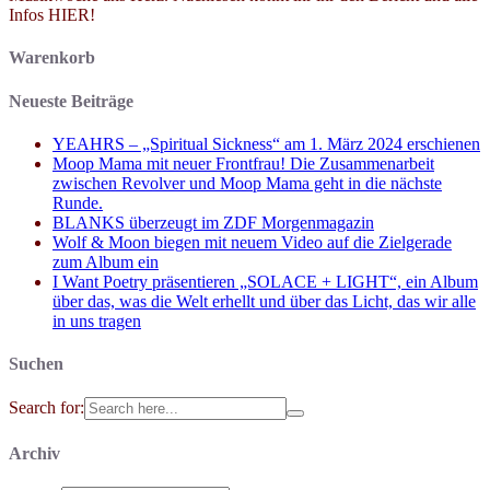
Infos HIER!
Warenkorb
Neueste Beiträge
YEAHRS – „Spiritual Sickness“ am 1. März 2024 erschienen
Moop Mama mit neuer Frontfrau! Die Zusammenarbeit
zwischen Revolver und Moop Mama geht in die nächste
Runde.
BLANKS überzeugt im ZDF Morgenmagazin
Wolf & Moon biegen mit neuem Video auf die Zielgerade
zum Album ein
I Want Poetry präsentieren „SOLACE + LIGHT“, ein Album
über das, was die Welt erhellt und über das Licht, das wir alle
in uns tragen
Suchen
Search for:
Archiv