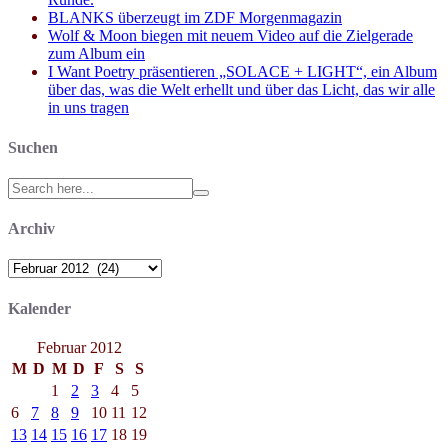
BLANKS überzeugt im ZDF Morgenmagazin
Wolf & Moon biegen mit neuem Video auf die Zielgerade
zum Album ein
I Want Poetry präsentieren „SOLACE + LIGHT“, ein Album
über das, was die Welt erhellt und über das Licht, das wir alle
in uns tragen
Suchen
Search
for:
Archiv
Archiv
Kalender
Februar 2012
M
D
M
D
F
S
S
1
2
3
4
5
6
7
8
9
10
11
12
13
14
15
16
17
18
19