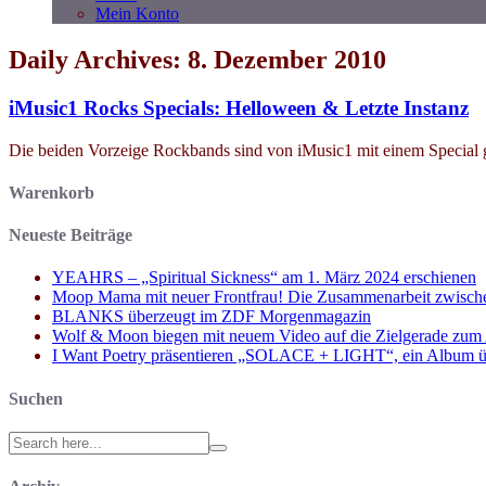
Mein Konto
Daily Archives: 8. Dezember 2010
iMusic1 Rocks Specials: Helloween & Letzte Instanz
Die beiden Vorzeige Rockbands sind von iMusic1 mit einem Spec
Warenkorb
Neueste Beiträge
YEAHRS – „Spiritual Sickness“ am 1. März 2024 erschienen
Moop Mama mit neuer Frontfrau! Die Zusammenarbeit zwisch
BLANKS überzeugt im ZDF Morgenmagazin
Wolf & Moon biegen mit neuem Video auf die Zielgerade zum
I Want Poetry präsentieren „SOLACE + LIGHT“, ein Album über d
Suchen
Search
for: