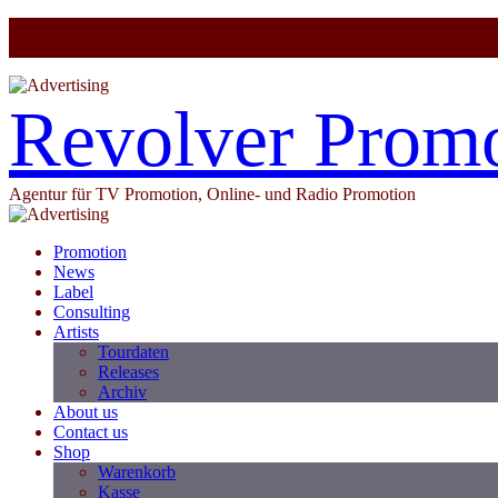
Revolver Prom
Agentur für TV Promotion, Online- und Radio Promotion
Promotion
News
Label
Consulting
Artists
Tourdaten
Releases
Archiv
About us
Contact us
Shop
Warenkorb
Kasse