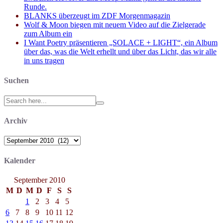
Runde.
BLANKS überzeugt im ZDF Morgenmagazin
Wolf & Moon biegen mit neuem Video auf die Zielgerade
zum Album ein
I Want Poetry präsentieren „SOLACE + LIGHT“, ein Album
über das, was die Welt erhellt und über das Licht, das wir alle
in uns tragen
Suchen
Search
for:
Archiv
Archiv
Kalender
September 2010
M
D
M
D
F
S
S
1
2
3
4
5
6
7
8
9
10
11
12