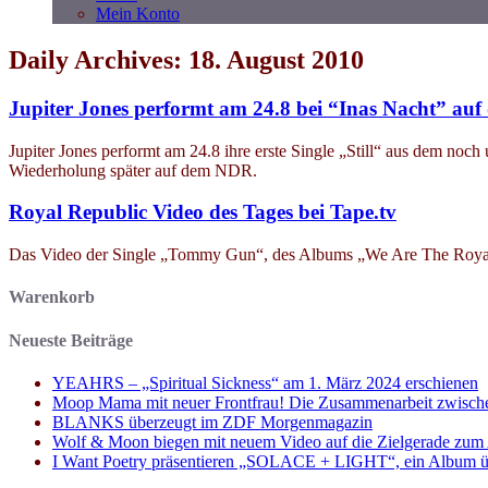
Mein Konto
Daily Archives: 18. August 2010
Jupiter Jones performt am 24.8 bei “Inas Nacht” a
Jupiter Jones performt am 24.8 ihre erste Single „Still“ aus dem 
Wiederholung später auf dem NDR.
Royal Republic Video des Tages bei Tape.tv
Das Video der Single „Tommy Gun“, des Albums „We Are The Royal“
Warenkorb
Neueste Beiträge
YEAHRS – „Spiritual Sickness“ am 1. März 2024 erschienen
Moop Mama mit neuer Frontfrau! Die Zusammenarbeit zwisch
BLANKS überzeugt im ZDF Morgenmagazin
Wolf & Moon biegen mit neuem Video auf die Zielgerade zum
I Want Poetry präsentieren „SOLACE + LIGHT“, ein Album über d