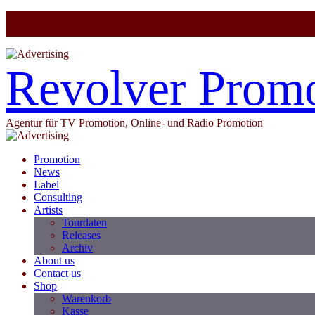
Revolver Prom
Agentur für TV Promotion, Online- und Radio Promotion
Promotion
News
Label
Consulting
Artists
Tourdaten
Releases
Archiv
About us
Contact us
Shop
Warenkorb
Kasse