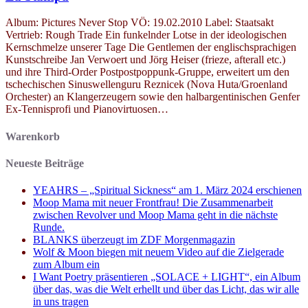
Album: Pictures Never Stop VÖ: 19.02.2010 Label: Staatsakt
Vertrieb: Rough Trade Ein funkelnder Lotse in der ideologischen
Kernschmelze unserer Tage Die Gentlemen der englischsprachigen
Kunstschreibe Jan Verwoert und Jörg Heiser (frieze, afterall etc.)
und ihre Third-Order Postpostpoppunk-Gruppe, erweitert um den
tschechischen Sinuswellenguru Reznicek (Nova Huta/Groenland
Orchester) an Klangerzeugern sowie den halbargentinischen Genfer
Ex-Tennisprofi und Pianovirtuosen…
Warenkorb
Neueste Beiträge
YEAHRS – „Spiritual Sickness“ am 1. März 2024 erschienen
Moop Mama mit neuer Frontfrau! Die Zusammenarbeit
zwischen Revolver und Moop Mama geht in die nächste
Runde.
BLANKS überzeugt im ZDF Morgenmagazin
Wolf & Moon biegen mit neuem Video auf die Zielgerade
zum Album ein
I Want Poetry präsentieren „SOLACE + LIGHT“, ein Album
über das, was die Welt erhellt und über das Licht, das wir alle
in uns tragen