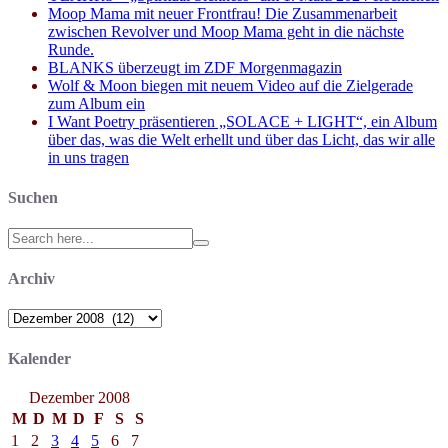
Moop Mama mit neuer Frontfrau! Die Zusammenarbeit
zwischen Revolver und Moop Mama geht in die nächste
Runde.
BLANKS überzeugt im ZDF Morgenmagazin
Wolf & Moon biegen mit neuem Video auf die Zielgerade
zum Album ein
I Want Poetry präsentieren „SOLACE + LIGHT“, ein Album
über das, was die Welt erhellt und über das Licht, das wir alle
in uns tragen
Suchen
Search
for:
Archiv
Archiv
Kalender
Dezember 2008
M
D
M
D
F
S
S
1
2
3
4
5
6
7