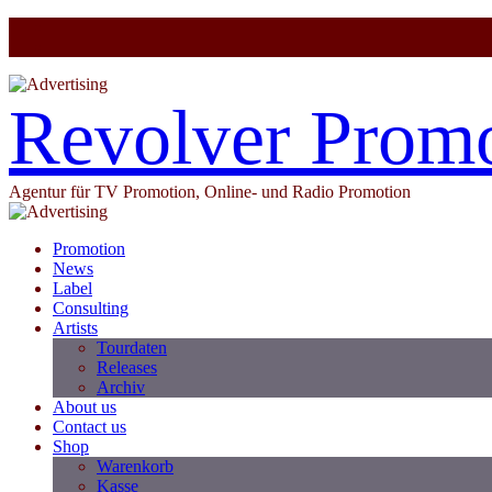
Revolver Prom
Agentur für TV Promotion, Online- und Radio Promotion
Promotion
News
Label
Consulting
Artists
Tourdaten
Releases
Archiv
About us
Contact us
Shop
Warenkorb
Kasse