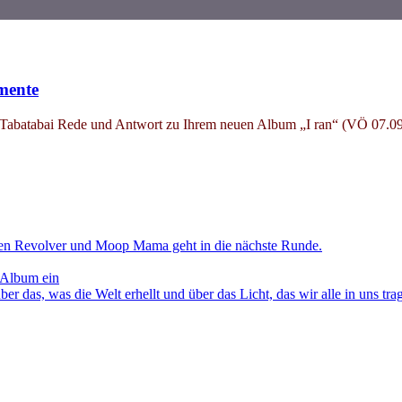
mente
abatabai Rede und Antwort zu Ihrem neuen Album „I ran“ (VÖ 07.09
en Revolver und Moop Mama geht in die nächste Runde.
 Album ein
as, was die Welt erhellt und über das Licht, das wir alle in uns tra