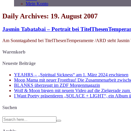
Mein Konto
Daily Archives: 19. August 2007
Jasmin Tabatabai – Portrait bei TitelThesenTempera
Am Sonntagabend bei TitelThesenTemperamente /ARD steht Jasmin T
Warenkorb
Neueste Beiträge
YEAHRS – „Spiritual Sickness“ am 1. März 2024 erschienen
Moop Mama mit neuer Frontfrau! Die Zusammenarbeit zwisch
BLANKS überzeugt im ZDF Morgenmagazin
Wolf & Moon biegen mit neuem Video auf die Zielgerade zum
I Want Poetry präsentieren „SOLACE + LIGHT“, ein Album über d
Suchen
Search
for: