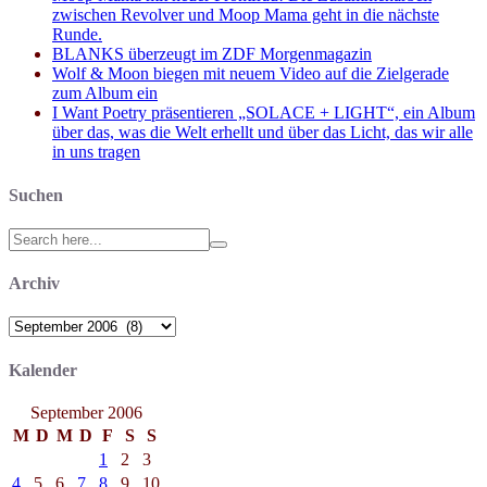
zwischen Revolver und Moop Mama geht in die nächste
Runde.
BLANKS überzeugt im ZDF Morgenmagazin
Wolf & Moon biegen mit neuem Video auf die Zielgerade
zum Album ein
I Want Poetry präsentieren „SOLACE + LIGHT“, ein Album
über das, was die Welt erhellt und über das Licht, das wir alle
in uns tragen
Suchen
Search
for:
Archiv
Archiv
Kalender
September 2006
M
D
M
D
F
S
S
1
2
3
4
5
6
7
8
9
10