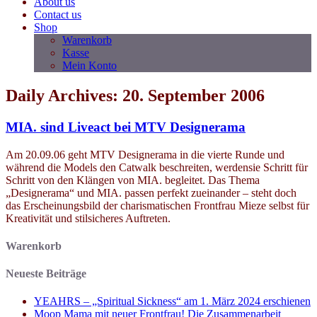
About us
Contact us
Shop
Warenkorb
Kasse
Mein Konto
Daily Archives: 20. September 2006
MIA. sind Liveact bei MTV Designerama
Am 20.09.06 geht MTV Designerama in die vierte Runde und
während die Models den Catwalk beschreiten, werdensie Schritt für
Schritt von den Klängen von MIA. begleitet. Das Thema
„Designerama“ und MIA. passen perfekt zueinander – steht doch
das Erscheinungsbild der charismatischen Frontfrau Mieze selbst für
Kreativität und stilsicheres Auftreten.
Warenkorb
Neueste Beiträge
YEAHRS – „Spiritual Sickness“ am 1. März 2024 erschienen
Moop Mama mit neuer Frontfrau! Die Zusammenarbeit