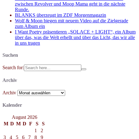
zwischen Revolver und Moop Mama geht in die nächste
Runde.
BLANKS überzeugt im ZDF Morgenmagazin
Wolf & Moon biegen mit neuem Video auf die Zielgerade
zum Album ein
I Want Poetry präsentieren „SOLACE + LIGHT“, ein Album
über das, was die Welt erhellt und über das Licht, das wir alle
in uns tragen
Suchen
Search for:
Archiv
Archiv
Kalender
August 2026
M
D
M
D
F
S
S
1
2
3
4
5
6
7
8
9