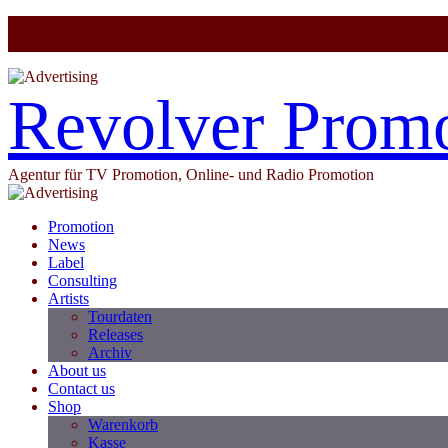
Revolver Prom
Agentur für TV Promotion, Online- und Radio Promotion
Promotion
News
Label
Consulting
Artists
Tourdaten
Releases
Archiv
About us
Contact us
Shop
Warenkorb
Kasse