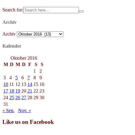
Search for:
Archiv
Archiv
Kalender
Oktober 2016
M
D
M
D
F
S
S
1
2
3
4
5
6
7
8
9
10
11
12
13
14
15
16
17
18
19
20
21
22
23
24
25
26
27
28
29
30
31
« Sep.
Nov. »
Like us on Facebook