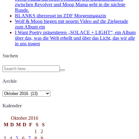
zwischen Revolver und Moop Mama geht in die nächste
Runde.
BLANKS überzeugt im ZDF Morgenmagazin
Wolf & Moon biegen mit neuem Video auf die Zielgerade
zum Album ein
I Want Poetry präsentieren „SOLACE + LIGHT“, ein Album
über das, was die Welt erhellt und über das Licht, das wir alle
in uns tragen
Suchen
Search
for:
Archiv
Archiv
Kalender
Oktober 2016
M
D
M
D
F
S
S
1
2
3
4
5
6
7
8
9