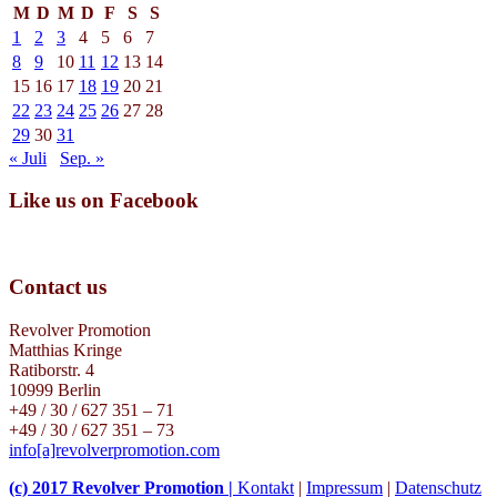
M
D
M
D
F
S
S
1
2
3
4
5
6
7
8
9
10
11
12
13
14
15
16
17
18
19
20
21
22
23
24
25
26
27
28
29
30
31
« Juli
Sep. »
Like us on Facebook
Contact us
Revolver Promotion
Matthias Kringe
Ratiborstr. 4
10999 Berlin
+49 / 30 / 627 351 – 71
+49 / 30 / 627 351 – 73
info[a]revolverpromotion.com
(c) 2017 Revolver Promotion |
Kontakt
|
Impressum
|
Datenschutz