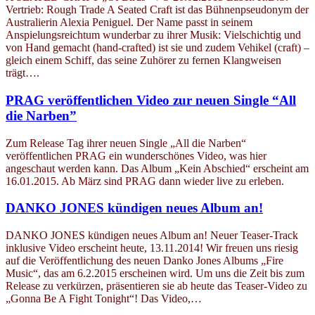
Vertrieb: Rough Trade A Seated Craft ist das Bühnenpseudonym der
Australierin Alexia Peniguel. Der Name passt in seinem
Anspielungsreichtum wunderbar zu ihrer Musik: Vielschichtig und
von Hand gemacht (hand-crafted) ist sie und zudem Vehikel (craft) –
gleich einem Schiff, das seine Zuhörer zu fernen Klangweisen
trägt….
PRAG veröffentlichen Video zur neuen Single “All
die Narben”
Zum Release Tag ihrer neuen Single „All die Narben“
veröffentlichen PRAG ein wunderschönes Video, was hier
angeschaut werden kann. Das Album „Kein Abschied“ erscheint am
16.01.2015. Ab März sind PRAG dann wieder live zu erleben.
DANKO JONES kündigen neues Album an!
DANKO JONES kündigen neues Album an! Neuer Teaser-Track
inklusive Video erscheint heute, 13.11.2014! Wir freuen uns riesig
auf die Veröffentlichung des neuen Danko Jones Albums „Fire
Music“, das am 6.2.2015 erscheinen wird. Um uns die Zeit bis zum
Release zu verkürzen, präsentieren sie ab heute das Teaser-Video zu
„Gonna Be A Fight Tonight“! Das Video,…