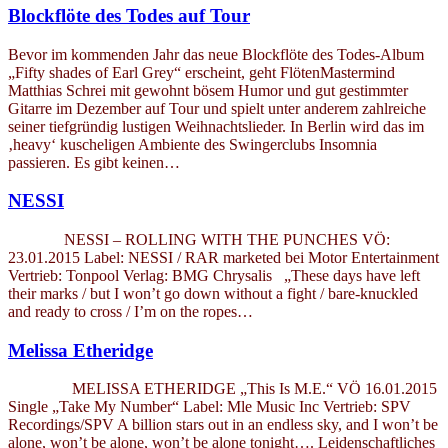
Blockflöte des Todes auf Tour
Bevor im kommenden Jahr das neue Blockflöte des Todes-Album
„Fifty shades of Earl Grey“ erscheint, geht FlötenMastermind
Matthias Schrei mit gewohnt bösem Humor und gut gestimmter
Gitarre im Dezember auf Tour und spielt unter anderem zahlreiche
seiner tiefgründig lustigen Weihnachtslieder. In Berlin wird das im
‚heavy‘ kuscheligen Ambiente des Swingerclubs Insomnia
passieren. Es gibt keinen…
NESSI
NESSI – ROLLING WITH THE PUNCHES VÖ:
23.01.2015 Label: NESSI / RAR marketed bei Motor Entertainment
Vertrieb: Tonpool Verlag: BMG Chrysalis „These days have left
their marks / but I won’t go down without a fight / bare-knuckled
and ready to cross / I’m on the ropes…
Melissa Etheridge
MELISSA ETHERIDGE „This Is M.E.“ VÖ 16.01.2015
Single „Take My Number“ Label: Mle Music Inc Vertrieb: SPV
Recordings/SPV A billion stars out in an endless sky, and I won’t be
alone, won’t be alone, won’t be alone tonight…. Leidenschaftliches