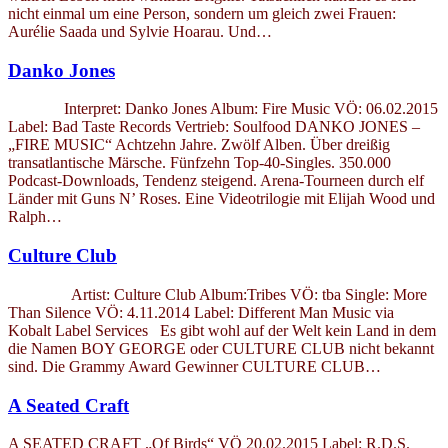
nicht einmal um eine Person, sondern um gleich zwei Frauen:
Aurélie Saada und Sylvie Hoarau. Und…
Danko Jones
Interpret: Danko Jones Album: Fire Music VÖ: 06.02.2015
Label: Bad Taste Records Vertrieb: Soulfood DANKO JONES –
„FIRE MUSIC“ Achtzehn Jahre. Zwölf Alben. Über dreißig
transatlantische Märsche. Fünfzehn Top-40-Singles. 350.000
Podcast-Downloads, Tendenz steigend. Arena-Tourneen durch elf
Länder mit Guns N’ Roses. Eine Videotrilogie mit Elijah Wood und
Ralph…
Culture Club
Artist: Culture Club Album:Tribes VÖ: tba Single: More
Than Silence VÖ: 4.11.2014 Label: Different Man Music via
Kobalt Label Services Es gibt wohl auf der Welt kein Land in dem
die Namen BOY GEORGE oder CULTURE CLUB nicht bekannt
sind. Die Grammy Award Gewinner CULTURE CLUB…
A Seated Craft
A SEATED CRAFT „Of Birds“ VÖ 20.02.2015 Label: R.D.S.