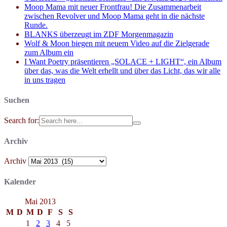
Moop Mama mit neuer Frontfrau! Die Zusammenarbeit
zwischen Revolver und Moop Mama geht in die nächste
Runde.
BLANKS überzeugt im ZDF Morgenmagazin
Wolf & Moon biegen mit neuem Video auf die Zielgerade
zum Album ein
I Want Poetry präsentieren „SOLACE + LIGHT“, ein Album
über das, was die Welt erhellt und über das Licht, das wir alle
in uns tragen
Suchen
Search for:
Archiv
Archiv
Kalender
Mai 2013
M
D
M
D
F
S
S
1
2
3
4
5