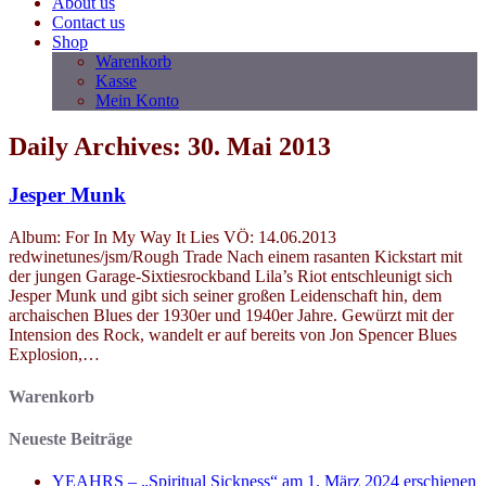
About us
Contact us
Shop
Warenkorb
Kasse
Mein Konto
Daily Archives: 30. Mai 2013
Jesper Munk
Album: For In My Way It Lies VÖ: 14.06.2013
redwinetunes/jsm/Rough Trade Nach einem rasanten Kickstart mit
der jungen Garage-Sixtiesrockband Lila’s Riot entschleunigt sich
Jesper Munk und gibt sich seiner großen Leidenschaft hin, dem
archaischen Blues der 1930er und 1940er Jahre. Gewürzt mit der
Intension des Rock, wandelt er auf bereits von Jon Spencer Blues
Explosion,…
Warenkorb
Neueste Beiträge
YEAHRS – „Spiritual Sickness“ am 1. März 2024 erschienen