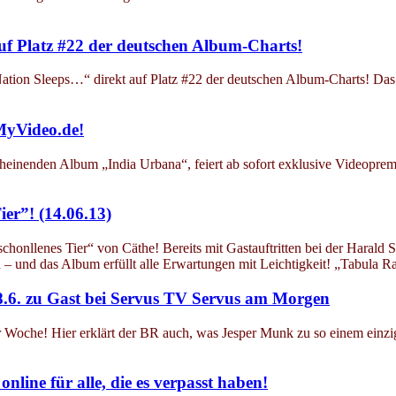
uf Platz #22 der deutschen Album-Charts!
ion Sleeps…“ direkt auf Platz #22 der deutschen Album-Charts! Das i
MyVideo.de!
heinenden Album „India Urbana“, feiert ab sofort exklusive Videopremi
ier”! (14.06.13)
schonllenes Tier“ von Cäthe! Bereits mit Gastauftritten bei der Haral
 – und das Album erfüllt alle Erwartungen mit Leichtigkeit! „Tabula
.6. zu Gast bei Servus TV Servus am Morgen
Woche! Hier erklärt der BR auch, was Jesper Munk zu so einem einzig
online für alle, die es verpasst haben!