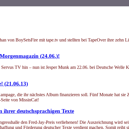
han von BoySetsFire mit tape.tv und stellten bei TapeOver ihre zehn L
 Morgenmagazin (24.06.)!
 bei Servus TV hin – nun ist Jesper Munk am 22.06. bei Deutsche Wel
! (21.06.13)
Kampage, die ihr nächstes Album finanzieren soll. Fünf Monate hat sie 
-Seite von MissinCat!
n ihrer deutschsprachigen Texte
esshalle den Fred-Jay-Preis verliehenen! Die Auszeichnung wird seit 
haffung und Förderung deutscher Texte verdient machen. Somit reiht si