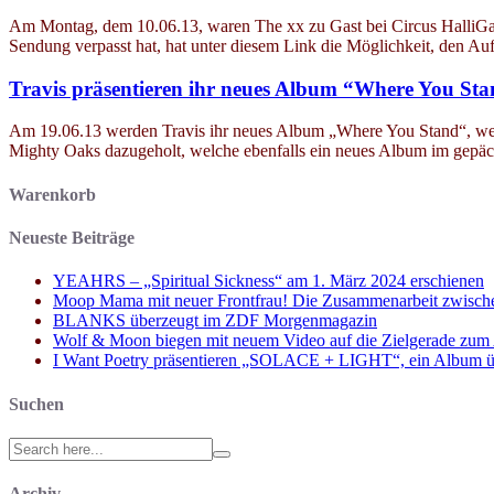
Am Montag, dem 10.06.13, waren The xx zu Gast bei Circus HalliGall
Sendung verpasst hat, hat unter diesem Link die Möglichkeit, den Auf
Travis präsentieren ihr neues Album “Where You Sta
Am 19.06.13 werden Travis ihr neues Album „Where You Stand“, welch
Mighty Oaks dazugeholt, welche ebenfalls ein neues Album im gepäck 
Warenkorb
Neueste Beiträge
YEAHRS – „Spiritual Sickness“ am 1. März 2024 erschienen
Moop Mama mit neuer Frontfrau! Die Zusammenarbeit zwisch
BLANKS überzeugt im ZDF Morgenmagazin
Wolf & Moon biegen mit neuem Video auf die Zielgerade zum
I Want Poetry präsentieren „SOLACE + LIGHT“, ein Album über d
Suchen
Search
for:
Archiv