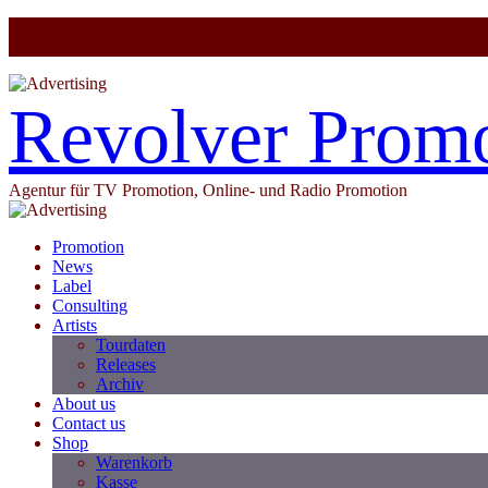
Revolver Prom
Agentur für TV Promotion, Online- und Radio Promotion
Promotion
News
Label
Consulting
Artists
Tourdaten
Releases
Archiv
About us
Contact us
Shop
Warenkorb
Kasse