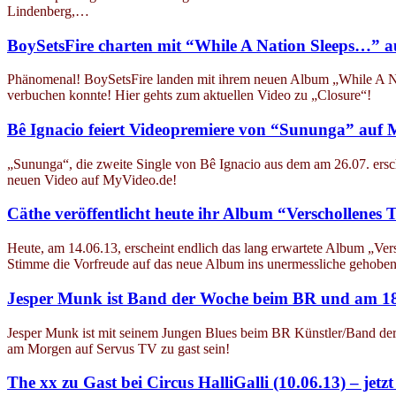
Lindenberg,…
BoySetsFire charten mit “While A Nation Sleeps…” a
Phänomenal! BoySetsFire landen mit ihrem neuen Album „While A Nat
verbuchen konnte! Hier gehts zum aktuellen Video zu „Closure“!
Bê Ignacio feiert Videopremiere von “Sununga” auf 
„Sununga“, die zweite Single von Bê Ignacio aus dem am 26.07. ersc
neuen Video auf MyVideo.de!
Cäthe veröffentlicht heute ihr Album “Verschollenes T
Heute, am 14.06.13, erscheint endlich das lang erwartete Album „Ver
Stimme die Vorfreude auf das neue Album ins unermessliche gehoben
Jesper Munk ist Band der Woche beim BR und am 18
Jesper Munk ist mit seinem Jungen Blues beim BR Künstler/Band der 
am Morgen auf Servus TV zu gast sein!
The xx zu Gast bei Circus HalliGalli (10.06.13) – jetzt 