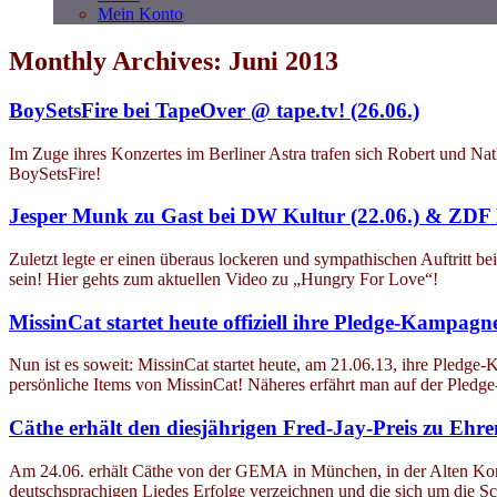
Mein Konto
Monthly Archives: Juni 2013
BoySetsFire bei TapeOver @ tape.tv! (26.06.)
Im Zuge ihres Konzertes im Berliner Astra trafen sich Robert und Nat
BoySetsFire!
Jesper Munk zu Gast bei DW Kultur (22.06.) & ZDF
Zuletzt legte er einen überaus lockeren und sympathischen Auftritt
sein! Hier gehts zum aktuellen Video zu „Hungry For Love“!
MissinCat startet heute offiziell ihre Pledge-Kampagne
Nun ist es soweit: MissinCat startet heute, am 21.06.13, ihre Pledge-
persönliche Items von MissinCat! Näheres erfährt man auf der Pledge
Cäthe erhält den diesjährigen Fred-Jay-Preis zu Ehre
Am 24.06. erhält Cäthe von der GEMA in München, in der Alten Kongr
deutschsprachigen Liedes Erfolge verzeichnen und die sich um die Sc