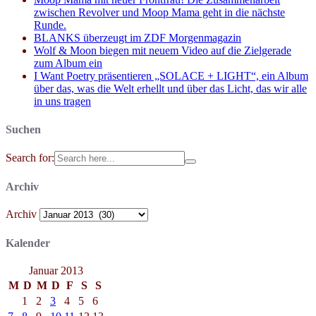
zwischen Revolver und Moop Mama geht in die nächste
Runde.
BLANKS überzeugt im ZDF Morgenmagazin
Wolf & Moon biegen mit neuem Video auf die Zielgerade
zum Album ein
I Want Poetry präsentieren „SOLACE + LIGHT“, ein Album
über das, was die Welt erhellt und über das Licht, das wir alle
in uns tragen
Suchen
Search for:
Archiv
Archiv
Kalender
Januar 2013
M
D
M
D
F
S
S
1
2
3
4
5
6