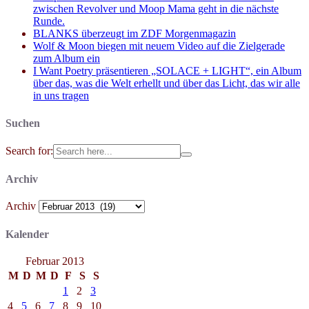
zwischen Revolver und Moop Mama geht in die nächste
Runde.
BLANKS überzeugt im ZDF Morgenmagazin
Wolf & Moon biegen mit neuem Video auf die Zielgerade
zum Album ein
I Want Poetry präsentieren „SOLACE + LIGHT“, ein Album
über das, was die Welt erhellt und über das Licht, das wir alle
in uns tragen
Suchen
Search for:
Archiv
Archiv
Kalender
Februar 2013
M
D
M
D
F
S
S
1
2
3
4
5
6
7
8
9
10