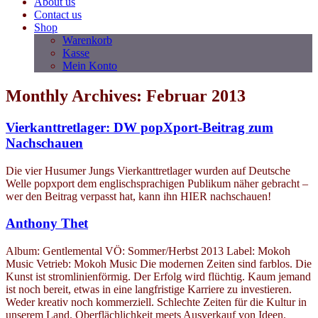
About us
Contact us
Shop
Warenkorb
Kasse
Mein Konto
Monthly Archives: Februar 2013
Vierkanttretlager: DW popXport-Beitrag zum
Nachschauen
Die vier Husumer Jungs Vierkanttretlager wurden auf Deutsche
Welle popxport dem englischsprachigen Publikum näher gebracht –
wer den Beitrag verpasst hat, kann ihn HIER nachschauen!
Anthony Thet
Album: Gentlemental VÖ: Sommer/Herbst 2013 Label: Mokoh
Music Vetrieb: Mokoh Music Die modernen Zeiten sind farblos. Die
Kunst ist stromlinienförmig. Der Erfolg wird flüchtig. Kaum jemand
ist noch bereit, etwas in eine langfristige Karriere zu investieren.
Weder kreativ noch kommerziell. Schlechte Zeiten für die Kultur in
unserem Land. Oberflächlichkeit meets Ausverkauf von Ideen.