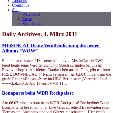
About us
Contact us
Shop
Warenkorb
Kasse
Mein Konto
Daily Archives: 4. März 2011
MISSINCAT Heute Veröffentlichung des neuen
Albums “WOW”
Endlich ist es soweit! Das neue Album von MissinCat „WOW“
feiert heute seine Veröffentlichung! (Auch zu finden bei uns im
Revolvershop!) Als kleines Dankeschön an alle Fans, gibt es einen
FREE DOWNLOAD ! Nicht vergessen, am 02.04. findet dann die
große Record-Release-Party im HBC Berlin statt: (Vorverkauf auf
www.koka36.de AK 13 euro/VVK 11…
Bonaparte beim WDR Rockpalast
Am 06.03. wird es bunt beim WDR Rockpalast! Die berliner Band
Bonaparte ist bei einem ihrer Live-Gigs zu sehen! Es erwarten einen
Tiermasken, Akrobatik und viel Glitzer, einschalten! Hier geht’s