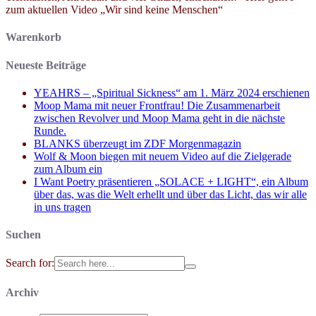
zum aktuellen Video „Wir sind keine Menschen“
Warenkorb
Neueste Beiträge
YEAHRS – „Spiritual Sickness“ am 1. März 2024 erschienen
Moop Mama mit neuer Frontfrau! Die Zusammenarbeit
zwischen Revolver und Moop Mama geht in die nächste
Runde.
BLANKS überzeugt im ZDF Morgenmagazin
Wolf & Moon biegen mit neuem Video auf die Zielgerade
zum Album ein
I Want Poetry präsentieren „SOLACE + LIGHT“, ein Album
über das, was die Welt erhellt und über das Licht, das wir alle
in uns tragen
Suchen
Search for:
Archiv