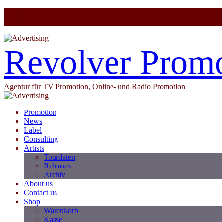
Revolver Prom
Agentur für TV Promotion, Online- und Radio Promotion
Promotion
News
Label
Consulting
Artists
Tourdaten
Releases
Archiv
About us
Contact us
Shop
Warenkorb
Kasse