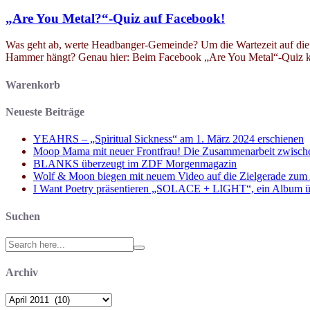
„Are You Metal?“-Quiz auf Facebook!
Was geht ab, werte Headbanger-Gemeinde? Um die Wartezeit auf die M
Hammer hängt? Genau hier: Beim Facebook „Are You Metal“-Quiz könn
Warenkorb
Neueste Beiträge
YEAHRS – „Spiritual Sickness“ am 1. März 2024 erschienen
Moop Mama mit neuer Frontfrau! Die Zusammenarbeit zwisch
BLANKS überzeugt im ZDF Morgenmagazin
Wolf & Moon biegen mit neuem Video auf die Zielgerade zum
I Want Poetry präsentieren „SOLACE + LIGHT“, ein Album über d
Suchen
Search
for:
Archiv
Archiv