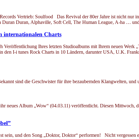
cords Vertrieb: Soulfood Das Revival der 80er Jahre ist nicht nur i
von Duran Duran, Alphaville, Soft Cell, The Human League, A-ha … u
 internationalen Charts
h Veröffentlichung Ihres letzten Studioalbums mit Ihrem neuen Werk „
 in den I-i tunes Rock Charts in 10 Ländern, darunter USA, U.K. Fran
ekannt sind die Geschwister für ihre bezaubernden Klangwelten, und
eben ihr neues Album „Wow“ (04.03.11) veröffentlicht. Diesen Mittwoc
bel”
 sein, und den Song „Doktor, Doktor“ performen! Nicht vergessen 