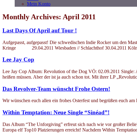
Mein Konto
Monthly Archives: April 2011
Last Days Of April auf Tour !
Aufgepasst, aufgepasst! Die schwedischen Indie Rocker um den Maste
Kringe 29.04.2011 Wiesbaden // Schlachthof 30.04.2011 Köln /
Lee Jay Cop
Lee Jay Cop Album: Revolution of the Dog VÖ: 02.09.2011 Single: A
heißen müssen. Aber der ist ja auch schon tot. Mit ihrer LP „Revolut
Das Revolver-Team wünscht Frohe Ostern!
Wir wünschen euch allen ein frohes Osterfest und begrüßen euch am D
Within Temptation: Neue Single “Sinéad”!
Das Album “The Unforgiving” erfreut sich nach wie vor großer Beliebt
Europa elf Top10 Platzierungen erreicht! Nachdem Within Temptation 