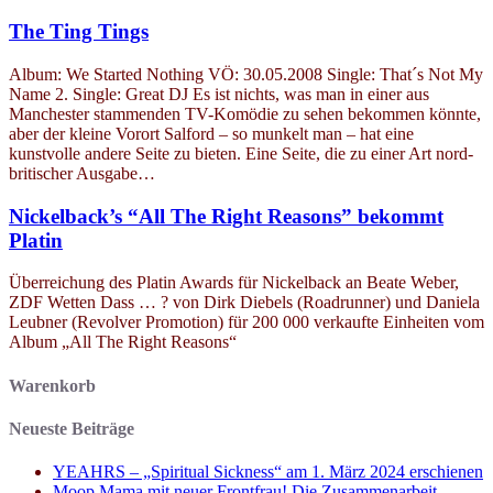
The Ting Tings
Album: We Started Nothing VÖ: 30.05.2008 Single: That´s Not My
Name 2. Single: Great DJ Es ist nichts, was man in einer aus
Manchester stammenden TV-Komödie zu sehen bekommen könnte,
aber der kleine Vorort Salford – so munkelt man – hat eine
kunstvolle andere Seite zu bieten. Eine Seite, die zu einer Art nord-
britischer Ausgabe…
Nickelback’s “All The Right Reasons” bekommt
Platin
Überreichung des Platin Awards für Nickelback an Beate Weber,
ZDF Wetten Dass … ? von Dirk Diebels (Roadrunner) und Daniela
Leubner (Revolver Promotion) für 200 000 verkaufte Einheiten vom
Album „All The Right Reasons“
Warenkorb
Neueste Beiträge
YEAHRS – „Spiritual Sickness“ am 1. März 2024 erschienen
Moop Mama mit neuer Frontfrau! Die Zusammenarbeit