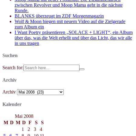
zwischen Revolver und Moop Mama geht in die nächste
Runde.
BLANKS überzeugt im ZDF Morgenmagazin
Wolf & Moon biegen mit neuem Video auf die Zielgerade
zum Album ein
I Want Poetry präsentieren „SOLACE + LIGHT“, ein Album
über das, was die Welt erhellt und über das Licht, das wir alle
in uns tragen
Suchen
Search for:
Archiv
Archiv
Kalender
Mai 2008
M
D
M
D
F
S
S
1
2
3
4
5
6
7
8
9
10
11