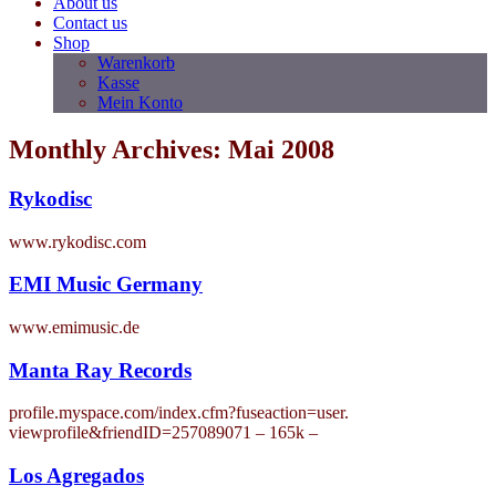
About us
Contact us
Shop
Warenkorb
Kasse
Mein Konto
Monthly Archives: Mai 2008
Rykodisc
www.rykodisc.com
EMI Music Germany
www.emimusic.de
Manta Ray Records
profile.myspace.com/index.cfm?fuseaction=user.
viewprofile&friendID=257089071 – 165k –
Los Agregados