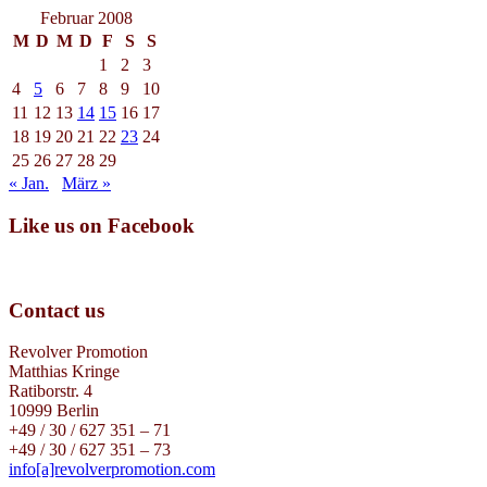
Februar 2008
M
D
M
D
F
S
S
1
2
3
4
5
6
7
8
9
10
11
12
13
14
15
16
17
18
19
20
21
22
23
24
25
26
27
28
29
« Jan.
März »
Like us on Facebook
Contact us
Revolver Promotion
Matthias Kringe
Ratiborstr. 4
10999 Berlin
+49 / 30 / 627 351 – 71
+49 / 30 / 627 351 – 73
info[a]revolverpromotion.com