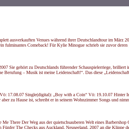
komplett ausverkauften Venues während ihrer Deutschlandtour im März
nz ein fulminantes Comeback! Für Kylie Minogue schrieb sie zuvor de
7 Sie gehört zu Deutschlands führender Schauspielerriege, brilliert 
ne Berufung – Musik ist meine Leidenschaft!“. Das diese „Leidenschaft“ 
: 17.08.07 Single(digital): „Boy with a Coin“ Vö: 19.10.07 Hinter I
 er aber zu Hause ist, schreibt er in seinem Wohnzimmer Songs und ni
 There Der Weg aus der quietschsauberen Welt eines Barbershop Qua
ungen Fünfer The Checks aus Auckland, Neuseeland, 2007 an die Klippe d