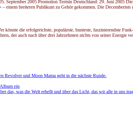
tember 2005 Promotion Termin Deutschland: 29. Juni 2005 Die Ver
ral« – einem breiteren Publikum zu Gehör gekommen. Die Decemberists
 könnte die erfolgreichste, populärste, bunteste, faszinierendste Funk
ühren, der auch nach über drei Jahrzehnten nichts von seiner Energie
en Revolver und Moop Mama geht in die nächste Runde.
 Album ein
as, was die Welt erhellt und über das Licht, das wir alle in uns tra