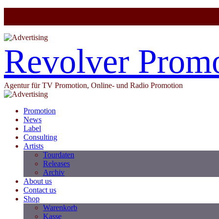
Revolver Prom
Agentur für TV Promotion, Online- und Radio Promotion
Promotion
News
Label
Consulting
Artists
Tourdaten
Releases
Archiv
About us
Contact us
Shop
Warenkorb
Kasse