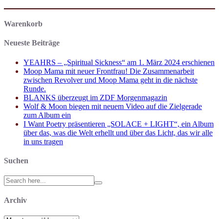
Warenkorb
Neueste Beiträge
YEAHRS – „Spiritual Sickness“ am 1. März 2024 erschienen
Moop Mama mit neuer Frontfrau! Die Zusammenarbeit
zwischen Revolver und Moop Mama geht in die nächste
Runde.
BLANKS überzeugt im ZDF Morgenmagazin
Wolf & Moon biegen mit neuem Video auf die Zielgerade
zum Album ein
I Want Poetry präsentieren „SOLACE + LIGHT“, ein Album
über das, was die Welt erhellt und über das Licht, das wir alle
in uns tragen
Suchen
Search
for:
Archiv