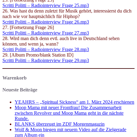
Scritti Politti – Radiointerview Frage 25.mp3
26. Was hast du denn zuletzt für Musik gehört, interessierst du dich
nach wie vor hauptsächlich für Hiphop?
Scritti Politti – Radiointerview Frage 26.mp3
27. [Fortsetzung Frage 26]
Scritti Politti – Radiointerview Frage 27.mp3
28. Wird man dich denn evtl. auch live in Deutschland sehen
können, und wenn ja, wann?
Scritti Politti – Radiointerview Frage 28.mp3
29. [Album Promo/blank Station ID]
Scritti Politti – Radiointerview Frage 29.mp3
Warenkorb
Neueste Beiträge
YEAHRS – „Spiritual Sickness“ am 1. März 2024 erschienen
Moop Mama mit neuer Frontfrau! Die Zusammenarbeit
zwischen Revolver und Moop Mama geht in die nächste
Runde.
BLANKS überzeugt im ZDF Morgenmagazin
Wolf & Moon biegen mit neuem Video auf die Zielgerade
zum Album ein