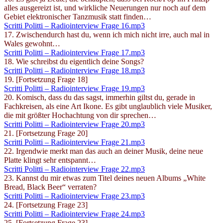
alles ausgereizt ist, und wirkliche Neuerungen nur noch auf dem
Gebiet elektronischer Tanzmusik statt finden…
Scritti Politti – Radiointerview Frage 16.mp3
17. Zwischendurch hast du, wenn ich mich nicht irre, auch mal in
Wales gewohnt…
Scritti Politti – Radiointerview Frage 17.mp3
18. Wie schreibst du eigentlich deine Songs?
Scritti Politti – Radiointerview Frage 18.mp3
19. [Fortsetzung Frage 18]
Scritti Politti – Radiointerview Frage 19.mp3
20. Komisch, dass du das sagst, immerhin giltst du, gerade in
Fachkreisen, als eine Art Ikone. Es gibt unglaublich viele Musiker,
die mit größter Hochachtung von dir sprechen…
Scritti Politti – Radiointerview Frage 20.mp3
21. [Fortsetzung Frage 20]
Scritti Politti – Radiointerview Frage 21.mp3
22. Irgendwie merkt man das auch an deiner Musik, deine neue
Platte klingt sehr entspannt…
Scritti Politti – Radiointerview Frage 22.mp3
23. Kannst du mir etwas zum Titel deines neuen Albums „White
Bread, Black Beer“ verraten?
Scritti Politti – Radiointerview Frage 23.mp3
24. [Fortsetzung Frage 23]
Scritti Politti – Radiointerview Frage 24.mp3
25. [Fortsetzung Frage 23]