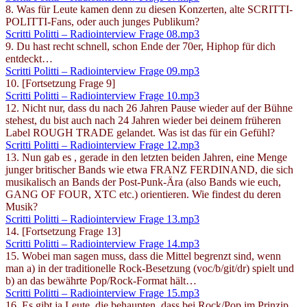
8. Was für Leute kamen denn zu diesen Konzerten, alte SCRITTI-
POLITTI-Fans, oder auch junges Publikum?
Scritti Politti – Radiointerview Frage 08.mp3
9. Du hast recht schnell, schon Ende der 70er, Hiphop für dich
entdeckt…
Scritti Politti – Radiointerview Frage 09.mp3
10. [Fortsetzung Frage 9]
Scritti Politti – Radiointerview Frage 10.mp3
12. Nicht nur, dass du nach 26 Jahren Pause wieder auf der Bühne
stehest, du bist auch nach 24 Jahren wieder bei deinem früheren
Label ROUGH TRADE gelandet. Was ist das für ein Gefühl?
Scritti Politti – Radiointerview Frage 12.mp3
13. Nun gab es , gerade in den letzten beiden Jahren, eine Menge
junger britischer Bands wie etwa FRANZ FERDINAND, die sich
musikalisch an Bands der Post-Punk-Ära (also Bands wie euch,
GANG OF FOUR, XTC etc.) orientieren. Wie findest du deren
Musik?
Scritti Politti – Radiointerview Frage 13.mp3
14. [Fortsetzung Frage 13]
Scritti Politti – Radiointerview Frage 14.mp3
15. Wobei man sagen muss, dass die Mittel begrenzt sind, wenn
man a) in der traditionelle Rock-Besetzung (voc/b/git/dr) spielt und
b) an das bewährte Pop/Rock-Format hält…
Scritti Politti – Radiointerview Frage 15.mp3
16. Es gibt ja Leute, die behaupten, dass bei Rock/Pop im Prinzip