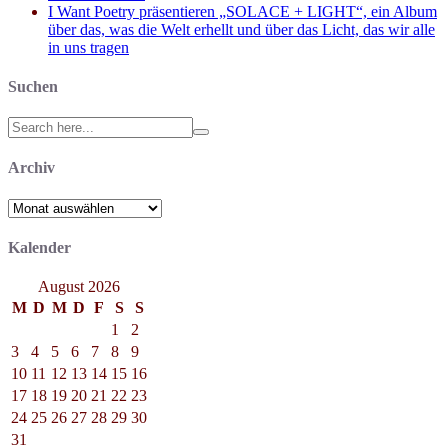
I Want Poetry präsentieren „SOLACE + LIGHT“, ein Album
über das, was die Welt erhellt und über das Licht, das wir alle
in uns tragen
Suchen
Search
for:
Archiv
Archiv
Kalender
August 2026
M
D
M
D
F
S
S
1
2
3
4
5
6
7
8
9
10
11
12
13
14
15
16
17
18
19
20
21
22
23
24
25
26
27
28
29
30
31