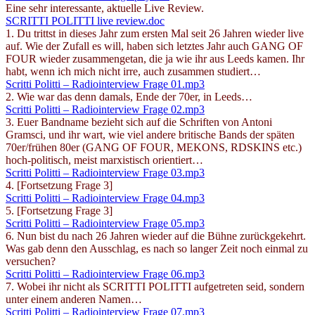
Eine sehr interessante, aktuelle Live Review.
SCRITTI POLITTI live review.doc
1. Du trittst in dieses Jahr zum ersten Mal seit 26 Jahren wieder live
auf. Wie der Zufall es will, haben sich letztes Jahr auch GANG OF
FOUR wieder zusammengetan, die ja wie ihr aus Leeds kamen. Ihr
habt, wenn ich mich nicht irre, auch zusammen studiert…
Scritti Politti – Radiointerview Frage 01.mp3
2. Wie war das denn damals, Ende der 70er, in Leeds…
Scritti Politti – Radiointerview Frage 02.mp3
3. Euer Bandname bezieht sich auf die Schriften von Antoni
Gramsci, und ihr wart, wie viel andere britische Bands der späten
70er/frühen 80er (GANG OF FOUR, MEKONS, RDSKINS etc.)
hoch-politisch, meist marxistisch orientiert…
Scritti Politti – Radiointerview Frage 03.mp3
4. [Fortsetzung Frage 3]
Scritti Politti – Radiointerview Frage 04.mp3
5. [Fortsetzung Frage 3]
Scritti Politti – Radiointerview Frage 05.mp3
6. Nun bist du nach 26 Jahren wieder auf die Bühne zurückgekehrt.
Was gab denn den Ausschlag, es nach so langer Zeit noch einmal zu
versuchen?
Scritti Politti – Radiointerview Frage 06.mp3
7. Wobei ihr nicht als SCRITTI POLITTI aufgetreten seid, sondern
unter einem anderen Namen…
Scritti Politti – Radiointerview Frage 07.mp3