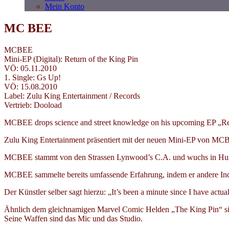
Mein Konto
MC BEE
MCBEE
Mini-EP (Digital): Return of the King Pin
VÖ: 05.11.2010
1. Single: Gs Up!
VÖ: 15.08.2010
Label: Zulu King Entertainment / Records
Vertrieb: Dooload
MCBEE drops science and street knowledge on his upcoming EP „Re
Zulu King Entertainment präsentiert mit der neuen Mini-EP von MCBE
MCBEE stammt von den Strassen Lynwood’s C.A. und wuchs in Huning
MCBEE sammelte bereits umfassende Erfahrung, indem er andere Indep
Der Künstler selber sagt hierzu: „It’s been a minute since I have actu
Ähnlich dem gleichnamigen Marvel Comic Helden „The King Pin“ si
Seine Waffen sind das Mic und das Studio.