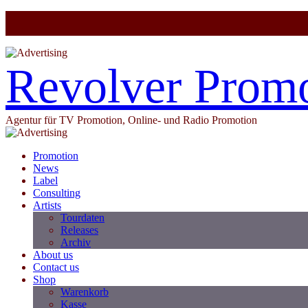
Revolver Prom
Agentur für TV Promotion, Online- und Radio Promotion
Promotion
News
Label
Consulting
Artists
Tourdaten
Releases
Archiv
About us
Contact us
Shop
Warenkorb
Kasse