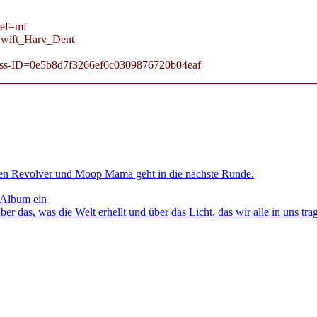
ref=mf
wift_Harv_Dent
gress-ID=0e5b8d7f3266ef6c0309876720b04eaf
en Revolver und Moop Mama geht in die nächste Runde.
 Album ein
as, was die Welt erhellt und über das Licht, das wir alle in uns tra