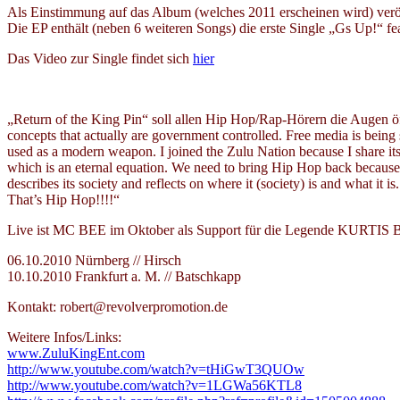
Als Einstimmung auf das Album (welches 2011 erscheinen wird) ver
Die EP enthält (neben 6 weiteren Songs) die erste Single „Gs Up!“ f
Das Video zur Single findet sich
hier
„Return of the King Pin“ soll allen Hip Hop/Rap-Hörern die Augen öff
concepts that actually are government controlled. Free media is being 
used as a modern weapon. I joined the Zulu Nation because I share its b
which is an eternal equation. We need to bring Hip Hop back because H
describes its society and reflects on where it (society) is and what it is.
That’s Hip Hop!!!!“
Live ist MC BEE im Oktober als Support für die Legende KU
06.10.2010 Nürnberg // Hirsch
10.10.2010 Frankfurt a. M. // Batschkapp
Kontakt: robert@revolverpromotion.de
Weitere Infos/Links:
www.ZuluKingEnt.com
http://www.youtube.com/watch?v=tHiGwT3QUOw
http://www.youtube.com/watch?v=1LGWa56KTL8