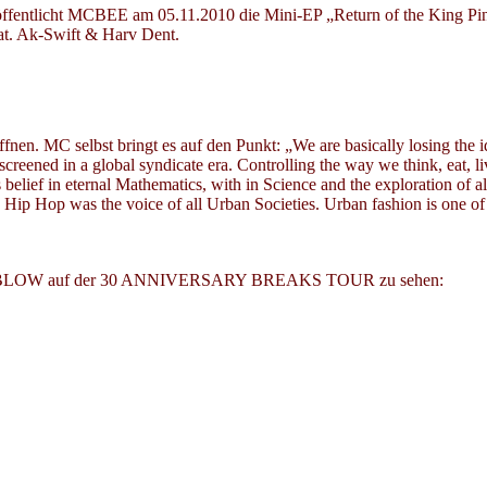
öffentlicht MCBEE am 05.11.2010 die Mini-EP „Return of the King Pi
eat. Ak-Swift & Harv Dent.
nen. MC selbst bringt es auf den Punkt: „We are basically losing the 
screened in a global syndicate era. Controlling the way we think, eat, l
elief in eternal Mathematics, with in Science and the exploration of all
ip Hop was the voice of all Urban Societies. Urban fashion is one of t
RTIS BLOW auf der 30 ANNIVERSARY BREAKS TOUR zu sehen: