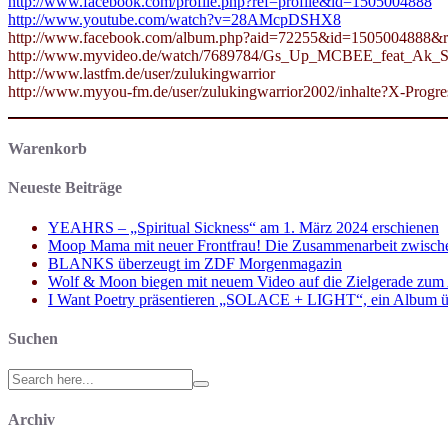
http://www.facebook.com/profile.php?ref=profile&id=1505004888
http://www.youtube.com/watch?v=28AMcpDSHX8
http://www.facebook.com/album.php?aid=72255&id=1505004888&
http://www.myvideo.de/watch/7689784/Gs_Up_MCBEE_feat_Ak_S
http://www.lastfm.de/user/zulukingwarrior
http://www.myyou-fm.de/user/zulukingwarrior2002/inhalte?X-Pro
Warenkorb
Neueste Beiträge
YEAHRS – „Spiritual Sickness“ am 1. März 2024 erschienen
Moop Mama mit neuer Frontfrau! Die Zusammenarbeit zwisch
BLANKS überzeugt im ZDF Morgenmagazin
Wolf & Moon biegen mit neuem Video auf die Zielgerade zum
I Want Poetry präsentieren „SOLACE + LIGHT“, ein Album über d
Suchen
Search
for:
Archiv