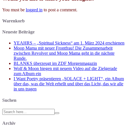
You must be
logged in
to post a comment.
Warenkorb
Neueste Beiträge
YEAHRS – „Spiritual Sickness“ am 1. März 2024 erschienen
Moop Mama mit neuer Frontfrau! Die Zusammenarbeit
zwischen Revolver und Moop Mama geht in die nächste
Runde.
BLANKS überzeugt im ZDF Morgenmagazin
Wolf & Moon biegen mit neuem Video auf die Zielgerade
zum Album ein
I Want Poetry präsentieren „SOLACE + LIGHT“, ein Album
über das, was die Welt erhellt und über das Licht, das wir alle
in uns tragen
Suchen
Search
for:
Archiv