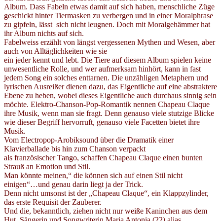
Album. Dass Fabeln etwas damit auf sich haben, menschliche Züge
geschickt hinter Tiermasken zu verbergen und in einer Moralphrase
zu gipfeln, lässt sich nicht leugnen. Doch mit Moralgehämmer hat
ihr Album nichts auf sich.
Fabelweiss erzählt von längst vergessenen Mythen und Wesen, aber
auch von Alltäglichkeiten wie sie
ein jeder kennt und lebt. Die Tiere auf diesem Album spielen keine
unwesentliche Rolle, und wer aufmerksam hinhört, kann in fast
jedem Song ein solches enttarnen. Die unzähligen Metaphern und
lyrischen Ausreißer dienen dazu, das Eigentliche auf eine abstraktere
Ebene zu heben, wobei dieses Eigentliche auch durchaus sinnig sein
möchte. Elektro-Chanson-Pop-Romantik nennen Chapeau Claque
ihre Musik, wenn man sie fragt. Denn genauso viele stutzige Blicke
wie dieser Begriff hervorruft, genauso viele Facetten bietet ihre
Musik.
Vom Electropop-Arobiksound über die Dramatik einer
Klavierballade bis hin zum Chanson verpackt
als französischer Tango, schaffen Chapeau Claque einen bunten
Strauß an Emotion und Stil.
Man könnte meinen,“ die können sich auf einen Stil nicht
einigen“…und genau darin liegt ja der Trick.
Denn nicht umsonst ist der „Chapeau Claque“, ein Klappzylinder,
das erste Requisit der Zauberer.
Und die, bekanntlich, ziehen nicht nur weiße Kaninchen aus dem
Hut. Sängerin und Songwriterin Maria Antonia (22) alias