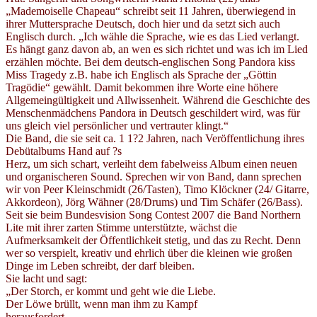
„Mademoiselle Chapeau“ schreibt seit 11 Jahren, überwiegend in
ihrer Muttersprache Deutsch, doch hier und da setzt sich auch
Englisch durch. „Ich wähle die Sprache, wie es das Lied verlangt.
Es hängt ganz davon ab, an wen es sich richtet und was ich im Lied
erzählen möchte. Bei dem deutsch-englischen Song Pandora kiss
Miss Tragedy z.B. habe ich Englisch als Sprache der „Göttin
Tragödie“ gewählt. Damit bekommen ihre Worte eine höhere
Allgemeingültigkeit und Allwissenheit. Während die Geschichte des
Menschenmädchens Pandora in Deutsch geschildert wird, was für
uns gleich viel persönlicher und vertrauter klingt.“
Die Band, die sie seit ca. 1 1?2 Jahren, nach Veröffentlichung ihres
Debütalbums Hand auf ?s
Herz, um sich schart, verleiht dem fabelweiss Album einen neuen
und organischeren Sound. Sprechen wir von Band, dann sprechen
wir von Peer Kleinschmidt (26/Tasten), Timo Klöckner (24/ Gitarre,
Akkordeon), Jörg Wähner (28/Drums) und Tim Schäfer (26/Bass).
Seit sie beim Bundesvision Song Contest 2007 die Band Northern
Lite mit ihrer zarten Stimme unterstützte, wächst die
Aufmerksamkeit der Öffentlichkeit stetig, und das zu Recht. Denn
wer so verspielt, kreativ und ehrlich über die kleinen wie großen
Dinge im Leben schreibt, der darf bleiben.
Sie lacht und sagt:
„Der Storch, er kommt und geht wie die Liebe.
Der Löwe brüllt, wenn man ihm zu Kampf
herausfordert.