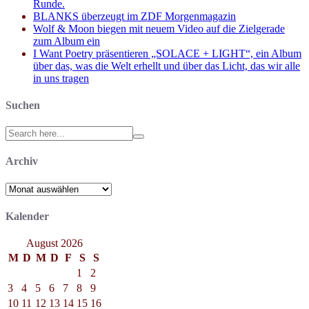
Runde.
BLANKS überzeugt im ZDF Morgenmagazin
Wolf & Moon biegen mit neuem Video auf die Zielgerade
zum Album ein
I Want Poetry präsentieren „SOLACE + LIGHT“, ein Album
über das, was die Welt erhellt und über das Licht, das wir alle
in uns tragen
Suchen
Search
for:
Archiv
Archiv
Kalender
August 2026
M
D
M
D
F
S
S
1
2
3
4
5
6
7
8
9
10
11
12
13
14
15
16