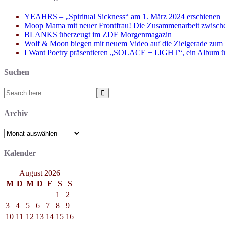
YEAHRS – „Spiritual Sickness“ am 1. März 2024 erschienen
Moop Mama mit neuer Frontfrau! Die Zusammenarbeit zwisch
BLANKS überzeugt im ZDF Morgenmagazin
Wolf & Moon biegen mit neuem Video auf die Zielgerade zum
I Want Poetry präsentieren „SOLACE + LIGHT“, ein Album über d
Suchen
Search
for:
Archiv
Archiv
Kalender
August 2026
M
D
M
D
F
S
S
1
2
3
4
5
6
7
8
9
10
11
12
13
14
15
16