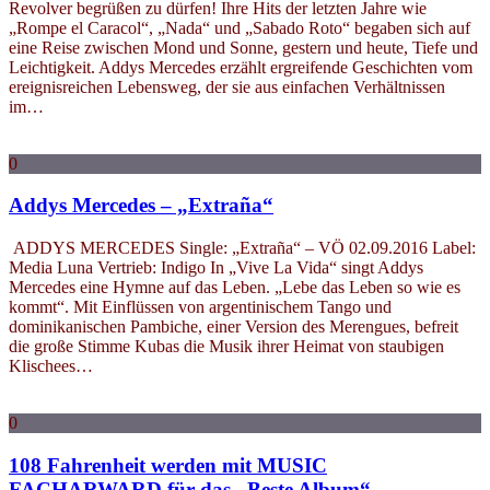
Revolver begrüßen zu dürfen! Ihre Hits der letzten Jahre wie
„Rompe el Caracol“, „Nada“ und „Sabado Roto“ begaben sich auf
eine Reise zwischen Mond und Sonne, gestern und heute, Tiefe und
Leichtigkeit. Addys Mercedes erzählt ergreifende Geschichten vom
ereignisreichen Lebensweg, der sie aus einfachen Verhältnissen
im…
0
Addys Mercedes – „Extraña“
ADDYS MERCEDES Single: „Extraña“ – VÖ 02.09.2016 Label:
Media Luna Vertrieb: Indigo In „Vive La Vida“ singt Addys
Mercedes eine Hymne auf das Leben. „Lebe das Leben so wie es
kommt“. Mit Einflüssen von argentinischem Tango und
dominikanischen Pambiche, einer Version des Merengues, befreit
die große Stimme Kubas die Musik ihrer Heimat von staubigen
Klischees…
0
108 Fahrenheit werden mit MUSIC
FACHARWARD für das „Beste Album“