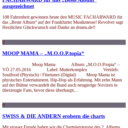
ausgezeichnet
108 Fahrenheit gewinnen heute den MUSIC FACHARWARD für
das „Beste Album“ auf der Frankfurter Musikmesse! Revolver sagt
Herzlichen Glückwunsch und Danke an drums.de!!
0
MOOP MAMA – „M.O.O.P.topia“
Moop Mama Album: „M.O.O.P.topia“ –
VÖ 27.05.2016 Label: Mutterkomplex Vertrieb:
Soulfood (Physisch) / Finetunes (Digital) Moop Mama ist
physisches Entertainment, Hip-Hop als Erfahrung. Mit zehn Mann
auf der Bühne verwandelt die Band auch neugierige Novizen in
überzeugte Fans, bevor diese überhaupt…
0
SWISS & DIE ANDERN erobern die charts
Mit grosser Freude haben wir die Chartplatzierung des 2. Albums