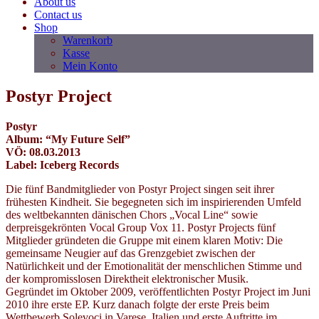
About us
Contact us
Shop
Warenkorb
Kasse
Mein Konto
Postyr Project
Postyr
Album: “My Future Self”
VÖ: 08.03.2013
Label: Iceberg Records
Die fünf Bandmitglieder von Postyr Project singen seit ihrer
frühesten Kindheit. Sie begegneten sich im inspirierenden Umfeld
des weltbekannten dänischen Chors „Vocal Line“ sowie
derpreisgekrönten Vocal Group Vox 11. Postyr Projects fünf
Mitglieder gründeten die Gruppe mit einem klaren Motiv: Die
gemeinsame Neugier auf das Grenzgebiet zwischen der
Natürlichkeit und der Emotionalität der menschlichen Stimme und
der kompromisslosen Direktheit elektronischer Musik.
Gegründet im Oktober 2009, veröffentlichten Postyr Project im Juni
2010 ihre erste EP. Kurz danach folgte der erste Preis beim
Wettbewerb Solevoci in Varese, Italien und erste Auftritte im