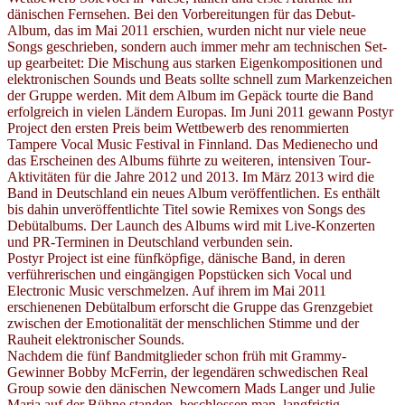
dänischen Fernsehen. Bei den Vorbereitungen für das Debut-
Album, das im Mai 2011 erschien, wurden nicht nur viele neue
Songs geschrieben, sondern auch immer mehr am technischen Set-
up gearbeitet: Die Mischung aus starken Eigenkompositionen und
elektronischen Sounds und Beats sollte schnell zum Markenzeichen
der Gruppe werden. Mit dem Album im Gepäck tourte die Band
erfolgreich in vielen Ländern Europas. Im Juni 2011 gewann Postyr
Project den ersten Preis beim Wettbewerb des renommierten
Tampere Vocal Music Festival in Finnland. Das Medienecho und
das Erscheinen des Albums führte zu weiteren, intensiven Tour-
Aktivitäten für die Jahre 2012 und 2013. Im März 2013 wird die
Band in Deutschland ein neues Album veröffentlichen. Es enthält
bis dahin unveröffentlichte Titel sowie Remixes von Songs des
Debütalbums. Der Launch des Albums wird mit Live-Konzerten
und PR-Terminen in Deutschland verbunden sein.
Postyr Project ist eine fünfköpfige, dänische Band, in deren
verführerischen und eingängigen Popstücken sich Vocal und
Electronic Music verschmelzen. Auf ihrem im Mai 2011
erschienenen Debütalbum erforscht die Gruppe das Grenzgebiet
zwischen der Emotionalität der menschlichen Stimme und der
Rauheit elektronischer Sounds.
Nachdem die fünf Bandmitglieder schon früh mit Grammy-
Gewinner Bobby McFerrin, der legendären schwedischen Real
Group sowie den dänischen Newcomern Mads Langer und Julie
Maria auf der Bühne standen, beschlossen man, langfristig