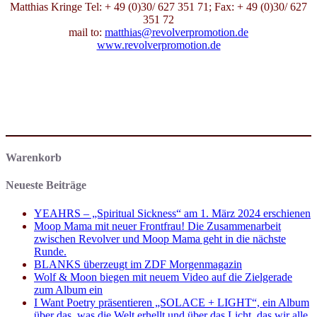
Matthias Kringe Tel: + 49 (0)30/ 627 351 71; Fax: + 49 (0)30/ 627
351 72
mail to:
matthias@revolverpromotion.de
www.revolverpromotion.de
Warenkorb
Neueste Beiträge
YEAHRS – „Spiritual Sickness“ am 1. März 2024 erschienen
Moop Mama mit neuer Frontfrau! Die Zusammenarbeit
zwischen Revolver und Moop Mama geht in die nächste
Runde.
BLANKS überzeugt im ZDF Morgenmagazin
Wolf & Moon biegen mit neuem Video auf die Zielgerade
zum Album ein
I Want Poetry präsentieren „SOLACE + LIGHT“, ein Album
über das, was die Welt erhellt und über das Licht, das wir alle