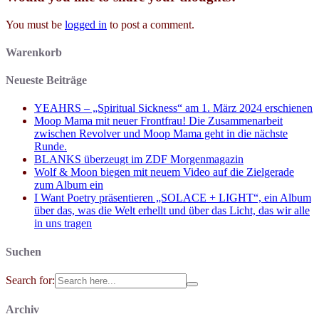
You must be
logged in
to post a comment.
Warenkorb
Neueste Beiträge
YEAHRS – „Spiritual Sickness“ am 1. März 2024 erschienen
Moop Mama mit neuer Frontfrau! Die Zusammenarbeit
zwischen Revolver und Moop Mama geht in die nächste
Runde.
BLANKS überzeugt im ZDF Morgenmagazin
Wolf & Moon biegen mit neuem Video auf die Zielgerade
zum Album ein
I Want Poetry präsentieren „SOLACE + LIGHT“, ein Album
über das, was die Welt erhellt und über das Licht, das wir alle
in uns tragen
Suchen
Search for:
Archiv