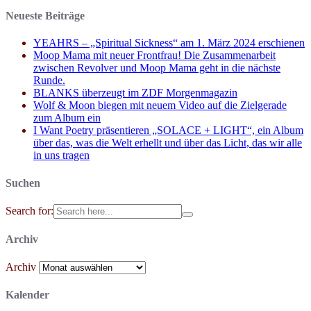
Neueste Beiträge
YEAHRS – „Spiritual Sickness“ am 1. März 2024 erschienen
Moop Mama mit neuer Frontfrau! Die Zusammenarbeit
zwischen Revolver und Moop Mama geht in die nächste
Runde.
BLANKS überzeugt im ZDF Morgenmagazin
Wolf & Moon biegen mit neuem Video auf die Zielgerade
zum Album ein
I Want Poetry präsentieren „SOLACE + LIGHT“, ein Album
über das, was die Welt erhellt und über das Licht, das wir alle
in uns tragen
Suchen
Search for:
Archiv
Archiv
Kalender