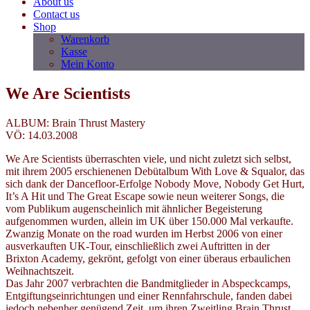
About us
Contact us
Shop
Warenkorb
Kasse
Mein Konto
We Are Scientists
ALBUM: Brain Thrust Mastery
VÖ: 14.03.2008
We Are Scientists überraschten viele, und nicht zuletzt sich selbst,
mit ihrem 2005 erschienenen Debütalbum With Love & Squalor, das
sich dank der Dancefloor-Erfolge Nobody Move, Nobody Get Hurt,
It’s A Hit und The Great Escape sowie neun weiterer Songs, die
vom Publikum augenscheinlich mit ähnlicher Begeisterung
aufgenommen wurden, allein im UK über 150.000 Mal verkaufte.
Zwanzig Monate on the road wurden im Herbst 2006 von einer
ausverkauften UK-Tour, einschließlich zwei Auftritten in der
Brixton Academy, gekrönt, gefolgt von einer überaus erbaulichen
Weihnachtszeit.
Das Jahr 2007 verbrachten die Bandmitglieder in Abspeckcamps,
Entgiftungseinrichtungen und einer Rennfahrschule, fanden dabei
jedoch nebenher genügend Zeit, um ihren Zweitling Brain Thrust