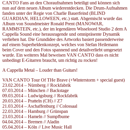
CANTO Fans an den Choraufnahmen beteiligt und können sich
nun auf dem neuen Album wiederentdecken. Die Drum-Aufnahmen
fanden unter der Regie von Charlie Bauerfeind (BLIND
GUARDIAN, HELLOWEEN, etc.) statt. Abgemischt wurde das
Album von Soundmeister Ronald Prent (MANOWAR,
RAMMSTEIN, etc.), der im legendären Wisseloord Studio 2 dem A
Cappella Sound eine herausragende und omnipräsente Dynamik
verliehen hat. Die Grundidee des Artworks basiert passenderweise
auf einem Superheldenkonzept, welches von Stefan Heilemann
beim Cover und den Fotos spannend und detailverliebt umgesetzt
wurde. Ein weiteres Mal beweisen VAN CANTO dass es nicht
unbedingt E-Gitarren braucht, um richtig zu rocken!
A Cappella Metal – Louder than Guitars!
VAN CANTO Tour Of THe Brave (+Winterstorm + special guest)
23.02.2014 – Nürnberg // Rockfabrik
07.03.2014 – München // Backstage
09.03.2014 – Ludwigsburg // Rockfabrik
20.03.2014 – Pratteln (CH) // Z7
21.03.2014 – Aschaffenburg // Colossaal
22.03.2014 – Hamburg // Grünspan
23.03.2014 – Hameln // Sumpfbume
04.04.2014 – Bremen // Aladin
05.04.2014 – Köln // Live Music Hall