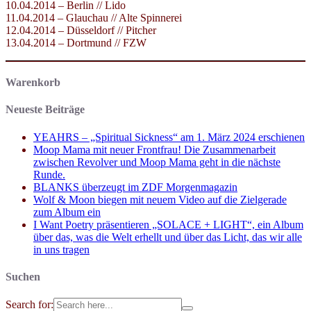
10.04.2014 – Berlin // Lido
11.04.2014 – Glauchau // Alte Spinnerei
12.04.2014 – Düsseldorf // Pitcher
13.04.2014 – Dortmund // FZW
Warenkorb
Neueste Beiträge
YEAHRS – „Spiritual Sickness“ am 1. März 2024 erschienen
Moop Mama mit neuer Frontfrau! Die Zusammenarbeit
zwischen Revolver und Moop Mama geht in die nächste
Runde.
BLANKS überzeugt im ZDF Morgenmagazin
Wolf & Moon biegen mit neuem Video auf die Zielgerade
zum Album ein
I Want Poetry präsentieren „SOLACE + LIGHT“, ein Album
über das, was die Welt erhellt und über das Licht, das wir alle
in uns tragen
Suchen
Search for: