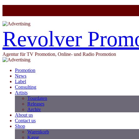
Revolver Prom
Agentur für TV Promotion, Online- und Radio Promotion
Promotion
News
Label
Consulting
Artists
Tourdaten
Releases
Archiv
About us
Contact us
Shop
Warenkorb
Kasse