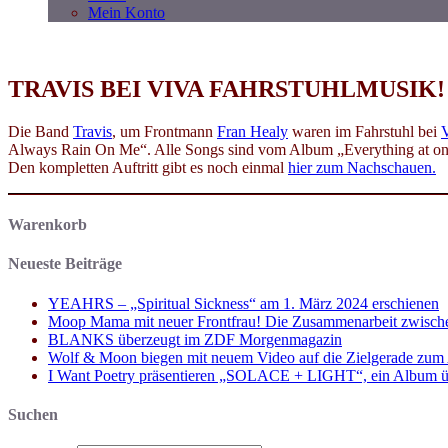
Mein Konto
TRAVIS BEI VIVA FAHRSTUHLMUSIK!
Die Band
Travis
, um Frontmann
Fran Healy
waren im Fahrstuhl bei
Always Rain On Me“. Alle Songs sind vom Album „Everything at once
Den kompletten Auftritt gibt es noch einmal
hier zum Nachschauen.
Warenkorb
Neueste Beiträge
YEAHRS – „Spiritual Sickness“ am 1. März 2024 erschienen
Moop Mama mit neuer Frontfrau! Die Zusammenarbeit zwisch
BLANKS überzeugt im ZDF Morgenmagazin
Wolf & Moon biegen mit neuem Video auf die Zielgerade zum
I Want Poetry präsentieren „SOLACE + LIGHT“, ein Album über d
Suchen